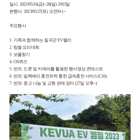
일시: 2023/05/26(금)~28(일) 2박3일
본행사: 2023/05/27(토) 오전9시~
주요행사
1. 가족과 함께하는 칠곡군 EV랠리
2. 팀별 요리대회
3. 보물찾기
4. OX퀴즈
5. 번외: 드론 및 카메라를 활용한 행사영상 콘테스트
6. 번외: 일렉베리 충전트럭 통한 급속충전 서비스(C16)
7. 번외: 중고 나눔 및 교환 판매 장터 (27일 오후~)