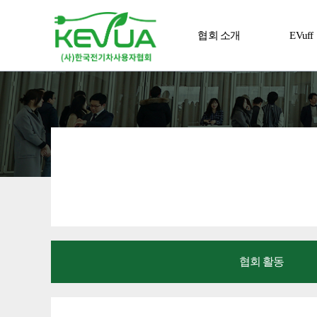
협회 소개
EVuff
알림 마당
전진
협회 활동