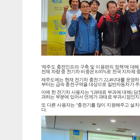
'
제주도 충전인프라 구축 및 이용편의 정책
'
에 대해
전체 차량 중 전기차 비중은
8.05%
로 전국 지자체 
제주도에는 현재 전기차 충전기
22,492
대를 운영하
부터는 급속 충전구역을 대상으로 일반자동차가 
이에 한 전기차 사용자는
"(
과태료 부과에 대해
)
당
과하는 부분에 있어서 언제가 과태료 부과시점인지 
또 다른 사용자는
"
충전기를 많이 지원해주고 설치
다
.