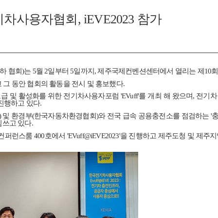
전기차사용자협회, iEVE2023 참가
하 협회
)
는
5
월
2
일부터
5
일까지
,
제주국제컨벤션센터에서 열리는 제
10
회
그 동안 협회의 활동을 전시 및 홍보했다
.
보급 및 활성화를 위한 전기차사용자포럼
'EVuff'
를 개최 해 왔으며
,
전기차
 진행하고 있다
.
)
및 환경부
(
한국자동차환경협회
)
와 전국 급속 공용충전소를 점검하는
'
충
힘쓰고 있다
.
 컨퍼런스룸
400
호에서
'EVuff@iEVE2023'
을 진행하고 제주도청 및 제주지