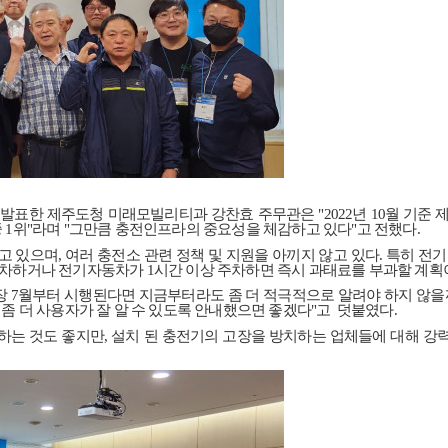
 발표한 제주도청 미래모빌리티과 강찬효 주무관은
"2022
년
10
월 기준 
중
1
위
"
라며
"
그만큼 충전인프라의 중요성을 체감하고 있다
"
고 전했다
.
고 있으며
,
여러 충전소 관련 정책 및 지원을 아끼지 않고 있다
.
특히 전기
주차하거나 전기자동차가
1
시간 이상 주차하면 즉시 과태료를 부과할 계획
장
7
월부터 시행된다면 지금부터라도 좀 더 적극적으로 알려야 하지 않을
좀 더 사용자가 잘 알 수 있도록 안내했으면 좋겠다
"
고
덧붙였다
.
하는 것도 좋지만
,
설치 된 충전기의 고장을 방치하는 업체들에 대해 강