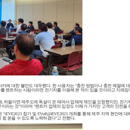
터카에 대한 불만도 대두됐다
.
한 사용자는
"
충전 방법이나 충전 예절에 대
를 렌트하는 사람이라면 전기차를 이용해 본 적이 있을 것이라고 지레짐
데
,
하필이면 제주도에 폭설이 온 때여서 업체에 체인을 요청했지만
,
전기차
문이라는 것
"
이라며
"
렌트카 업체의 입장도 이해가 가지만 고객의 안전을 
은
"iEVE2023
참가 및
EVuff@iEVE2023
개최를 통해 제주 지역 현안에 대
 힘 쏟을 수 있도록 노력하겠다
"
고 전했다
.