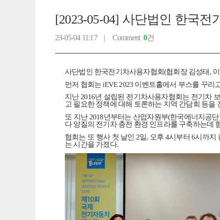
[2023-05-04] 사단법인 한국
23-05-04 11:17 |
Comment
0
건
사단법인 한국전기차사용자협회
(
협회장 김성태
,
이
먼저 협회는
iEVE 2023
이벤트홀에서 부스를 꾸리고 
지난
2016
년 설립된 전기차사용자협회는 전기차 
고 필요한 정책에 대해 토론하는 지역 간담회 등을
또 지난
2018
년부터는 산업자원부
(
한국에너지공단
다 양질의 전기차 충전 환경 인프라를 구축하는데 
협회는 또 행사 첫 날인
2
일
,
오후
4
시부터
6
시까지
는 시간을 가졌다
.