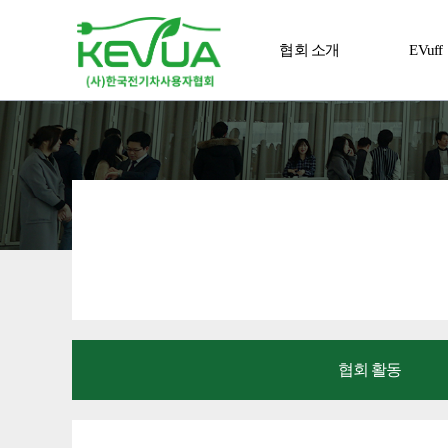
협회 소개
EVuff
알림 마당
전진
협회 활동