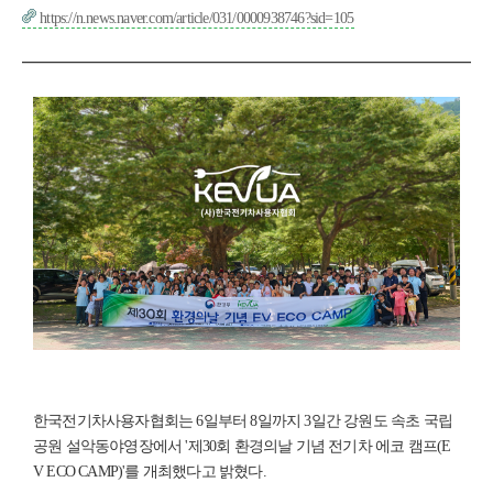
https://n.news.naver.com/article/031/0000938746?sid=105
한국전기차사용자협회는 6일부터 8일까지 3일간 강원도 속초 국립
공원 설악동야영장에서 '제30회 환경의날 기념 전기차 에코 캠프(E
V ECO CAMP)'를 개최했다고 밝혔다.