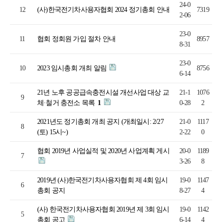
24-0
12
(사)한국전기차사용자협회 2024 정기총회 안내
7319
2-06
23-0
11
협회 정회원 가입 절차 안내
8957
8-31
23-0
10
2023 임시총회 개최 알림
8756
6-14
21년 노후 공공급속충전시설 개선사업 대상 교
21-1
1076
9
체·철거 충전소 목록
1
0-28
2
2021년도 정기총회 개최 공지 (개최일시: 2/27
21-0
1117
8
(토) 15시~)
2-22
0
협회 2019년 사업실적 및 2020년 사업계획 게시
20-0
1189
7
3-26
8
2019년 (사)한국전기차사용자협회 제 4회 임시
19-0
1147
6
총회 공지
8-27
4
(사) 한국전기차사용자협회 2019년 제 3회 임시
19-0
1142
5
총회 공고
6-14
4