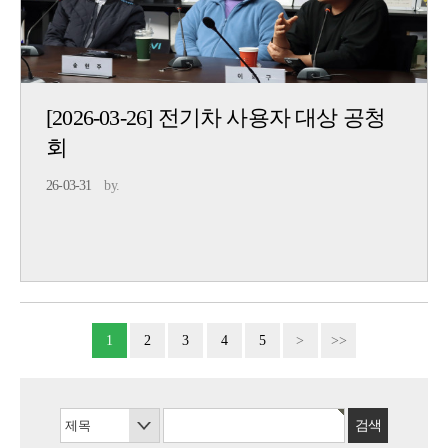
[2026-03-26] 전기차 사용자 대상 공청
회
26-03-31
by.
1
2
3
4
5
>
>>