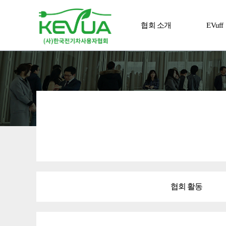
협회 소개
EVuff
알림 마당
전진
협회 활동