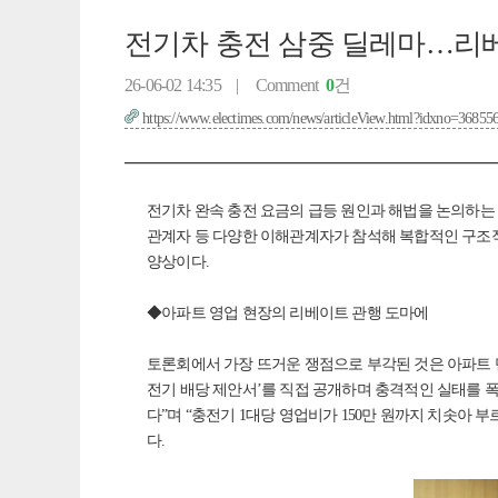
전기차 충전 삼중 딜레마…리
26-06-02 14:35 |
Comment
0
건
https://www.electimes.com/news/articleView.html?idxno=36855
전기차 완속 충전 요금의 급등 원인과 해법을 논의하는 
관계자 등 다양한 이해관계자가 참석해 복합적인 구조적 
양상이다.
◆아파트 영업 현장의 리베이트 관행 도마에
토론회에서 가장 뜨거운 쟁점으로 부각된 것은 아파트 
전기 배당 제안서’를 직접 공개하며 충격적인 실태를 
다”며 “충전기 1대당 영업비가 150만 원까지 치솟아
다.