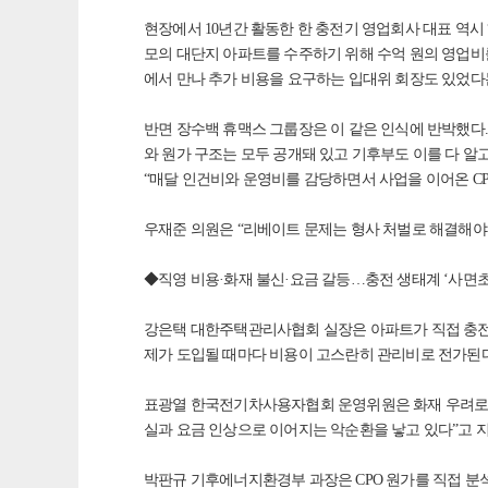
현장에서 10년간 활동한 한 충전기 영업회사 대표 역시 
모의 대단지 아파트를 수주하기 위해 수억 원의 영업비
에서 만나 추가 비용을 요구하는 입대위 회장도 있었다
반면 장수백 휴맥스 그룹장은 이 같은 인식에 반박했다. 
와 원가 구조는 모두 공개돼 있고 기후부도 이를 다 알고
“매달 인건비와 운영비를 감당하면서 사업을 이어온 C
우재준 의원은 “리베이트 문제는 형사 처벌로 해결해야 
◆직영 비용·화재 불신·요금 갈등…충전 생태계 ‘사면초
강은택 대한주택관리사협회 실장은 아파트가 직접 충전기를
제가 도입될 때마다 비용이 고스란히 관리비로 전가된다
표광열 한국전기차사용자협회 운영위원은 화재 우려로 
실과 요금 인상으로 이어지는 악순환을 낳고 있다”고 
박판규 기후에너지환경부 과장은 CPO 원가를 직접 분석