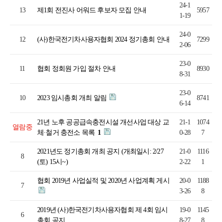
24-1
13
제1회 전진사 어워드 후보자 모집 안내
5957
1-19
24-0
12
(사)한국전기차사용자협회 2024 정기총회 안내
7299
2-06
23-0
11
협회 정회원 가입 절차 안내
8930
8-31
23-0
10
2023 임시총회 개최 알림
8741
6-14
21년 노후 공공급속충전시설 개선사업 대상 교
21-1
1074
열람중
체·철거 충전소 목록
1
0-28
7
2021년도 정기총회 개최 공지 (개최일시: 2/27
21-0
1116
8
(토) 15시~)
2-22
1
협회 2019년 사업실적 및 2020년 사업계획 게시
20-0
1188
7
3-26
8
2019년 (사)한국전기차사용자협회 제 4회 임시
19-0
1145
6
총회 공지
8-27
8