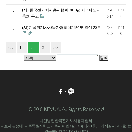
(사) 한국전기차사용자협회 2019년 제 3회 임시
19-0
1141
5
총회 공고
6-14
4
(사)한국전기차사용자협회 2018년도 결산 자료
19-0
1144
4
5-28
8
<<
1
2
3
>>
© 2018 KEVUA. All Rights Reserved
사단법인 한국전기차 사용자 협회
대표자 김성태 | 제주특별자치도 제주시 아란3길 13-3 (아라1동, 아라지엘지) 202호 | 법
인등록번호 220121-0008870