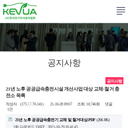
공지사항
공지사항
21년 노후 공공급속충전시설 개선사업 대상 교체·철거 충
전소 목록
작성자
(175.♡.76.141)
21-10-28 09:07
조회
10,746회
댓글
1건
21년 노후 공공급속충전기 교체 및 철거대상.PDF
(266.8K)
1회 다운로드
DATE : 2021-10-29 10:41:45